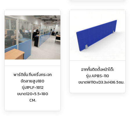
ฉากกั้นติดตั้งหน้าโต๊ะ
พาร์ติชั่น ทึบครึ่งกระจก
รุ่น APBS-110
ขัดลายสูง180
ขนาดW110xD3.3xH36.5ซม.
รุ่น1PLF-1812
ขนาด120×5.5×180
CM.