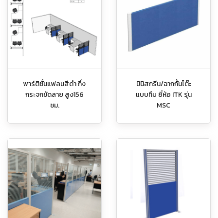
พาร์ติชั่นแฟลมสีดำ กึ่ง
มินิสกรีน/ฉากกั้นโต๊ะ
กระจกขัดลาย สูง156
แบบทึบ ยี่ห้อ ITK รุ่น
ซม.
MSC