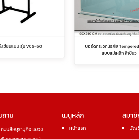
ต๊ะเขียนแบบ รุ่น VCS-60
บอร์ดกระจกนิรภัย Tempered 
แบบแม่เหล็ก สีเขียว
อบถาม
เมนูหลัก
สมาชิ
หน้าแรก
บัญช
3 ถนนสีหบุรานุกิจ แขวง