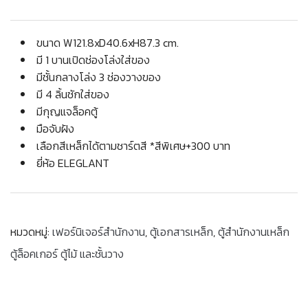
ขนาด W121.8xD40.6xH87.3 cm.
มี 1 บานเปิดช่องโล่งใส่ของ
มีชั้นกลางโล่ง 3 ช่องวางของ
มี 4 ลิ้นชักใส่ของ
มีกุญแจล็อคตู้
มือจับฝัง
เลือกสีเหล็กได้ตามชาร์ตสี *สีพิเศษ+300 บาท
ยี่ห้อ ELEGLANT
หมวดหมู่:
เฟอร์นิเจอร์สำนักงาน
,
ตู้เอกสารเหล็ก
,
ตู้สำนักงานเหล็ก
ตู้ล็อคเกอร์ ตู้ไม้ และชั้นวาง