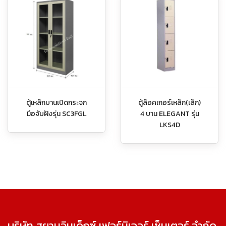
ตู้เหล็กบานเปิดกระจก
ตู้ล็อคเกอร์เหล็ก(เล็ก)
มือจับฝังรุ่น SC3FGL
4 บาน ELEGANT รุ่น
LKS4D
บริษัท สยามอินเด็กซ์ เฟอร์นิเจอร์ เซ็นเตอร์ จำกัด