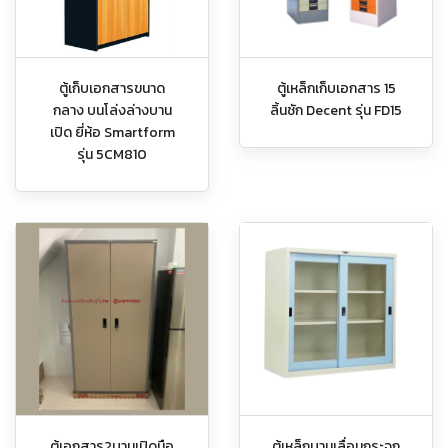
ตู้เก็บเอกสารขนาด
ตู้เหล็กเก็บเอกสาร 15
กลาง บนโล่งล่างบาน
ลิ้นชัก Decent รุ่น FD15
เปิด ยี่ห้อ Smartform
รุ่น 5CM810
ตู้เอกสาร2บานเปิดมือ
ตู้เหล็กบานเลื่อนกระจก