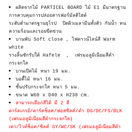
ผลิตจากไม้ PARTICEL BOARD ไม้ E1 มีมาตรฐาน
การควบคุมการปล่อยสารฟอร์มัลติไฮด์
ระดับต่ำมาตรฐานยุโรป ปิดผิวเมลามีนทั้งตัว กันน้ำ ทน
ความร้อนและรอยขีดข่วน
บานพับ Soft close , ไฟดาวน์ไลน์สี Warm
white
รางลิ้นชักรับใต้ Hafele , เฟรมอลูมิเนียมสีดำ
กระจกใส
บานเปิดไม้ หนา 19 มม.
บอดี้ไม้ หนา 16 มม.
ชั้นปรับกระจกใส หนา 5 มม.
ขนาด W60 x D40 x H230 cm.
สามารถเลือกสีได้ มี 2 สี
ดาร์คเกรย์/ดาร์คช็อค/ฟอสซิลค์/ดำ DG/DC/FS/BLK
(เฟรมอลูมิเนียมสีดำกระจกใส)
เทา/ไวท์ช็อค/ซิลค์ GY/WC/SK (เฟรมอลูมิเนียมสีดำ