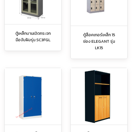
ตู้เหล็กบานเปิดกระจก
ตู้ล็อคเกอร์เหล็ก 15
มือจับฝังรุ่น SC3FGL
ช่อง ELEGANT รุ่น
LK15