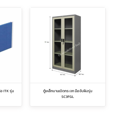
้อ ITK รุ่น
ตู้เหล็กบานเปิดกระจก มือจับฝังรุ่น
SC3FGL