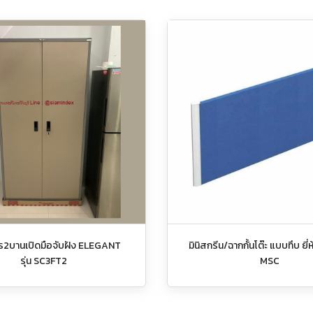
าร2บานเปิดมือจับฝัง ELEGANT
มินิสกรีน/ฉากกั้นโต๊ะ แบบทึบ ยี่ห
รุ่น SC3FT2
MSC