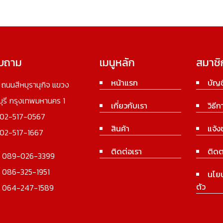
อบถาม
เมนูหลัก
สมาชิ
หน้าแรก
บัญช
3 ถนนสีหบุรานุกิจ แขวง
นบุรี กรุงเทพมหานคร 1
เกี่ยวกับเรา
วิธีก
02-517-0567
สินค้า
แจ้ง
02-517-1667
ติดต่อเรา
ติดต
:
089-026-3399
:
086-325-1951
นโย
ตัว
:
064-247-1589