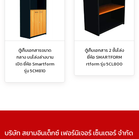
ตู้เก็บเอกสารขนาด
ตู้เก็บเอกสาร 2 ชั้นโล่ง
กลาง บนโล่งล่างบาน
ยี่ห้อ SMARTFORM
เปิด ยี่ห้อ Smartform
rtform รุ่น 5CL800
รุ่น 5CM810
บริษัท สยามอินเด็กซ์ เฟอร์นิเจอร์ เซ็นเตอร์ จำกัด