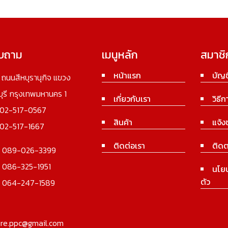
อบถาม
เมนูหลัก
สมาชิ
หน้าแรก
บัญช
3 ถนนสีหบุรานุกิจ แขวง
นบุรี กรุงเทพมหานคร 1
เกี่ยวกับเรา
วิธีก
02-517-0567
สินค้า
แจ้ง
02-517-1667
ติดต่อเรา
ติดต
:
089-026-3399
:
086-325-1951
นโย
ตัว
:
064-247-1589
ure.ppc@gmail.com