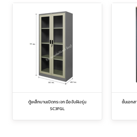
ตู้เหล็กบานเปิดกระจก มือจับฝังรุ่น
ชั้นเอกสา
SC3FGL