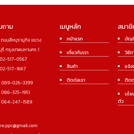
อบถาม
เมนูหลัก
สมาชิ
หน้าแรก
บัญช
3 ถนนสีหบุรานุกิจ แขวง
นบุรี กรุงเทพมหานคร 1
เกี่ยวกับเรา
วิธีก
02-517-0567
สินค้า
แจ้ง
02-517-1667
ติดต่อเรา
ติดต
:
089-026-3399
:
086-325-1951
นโย
ตัว
:
064-247-1589
ure.ppc@gmail.com