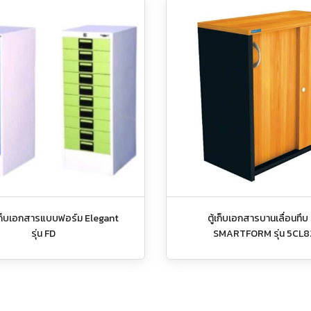
กเก็บเอกสารแบบฟอร์ม Elegant
ตู้เก็บเอกสารบานเลื่อนทึบ ย
รุ่น FD
SMARTFORM รุ่น 5CL