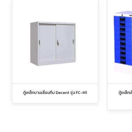
ตู้เหล็กบานเลื่อนทึบ Decent รุ่น FC-M1
ตู้เหล็