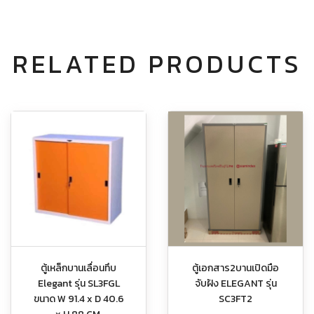
RELATED PRODUCTS
ตู้เหล็กบานเลื่อนทึบ
ตู้เอกสาร2บานเปิดมือ
Elegant รุ่น SL3FGL
จับฝัง ELEGANT รุ่น
ขนาด W 91.4 x D 40.6
SC3FT2