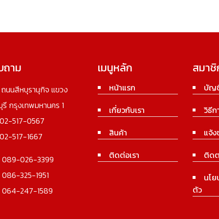
อบถาม
เมนูหลัก
สมาชิ
หน้าแรก
บัญช
3 ถนนสีหบุรานุกิจ แขวง
นบุรี กรุงเทพมหานคร 1
เกี่ยวกับเรา
วิธีก
02-517-0567
สินค้า
แจ้ง
02-517-1667
ติดต่อเรา
ติดต
:
089-026-3399
:
086-325-1951
นโย
ตัว
:
064-247-1589