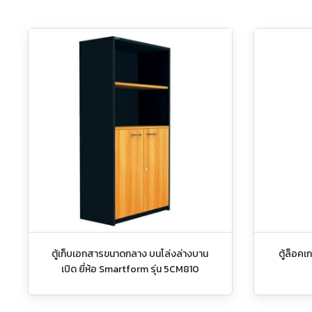
ตู้เก็บเอกสารขนาดกลาง บนโล่งล่างบาน
ตู้ล็อคเ
เปิด ยี่ห้อ Smartform รุ่น 5CM810