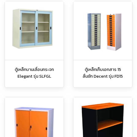
ตู้เหล็กบานเลื่อนกระจก
ตู้เหล็กเก็บเอกสาร 15
Elegant รุ่น SLFGL
ลิ้นชัก Decent รุ่น FD15