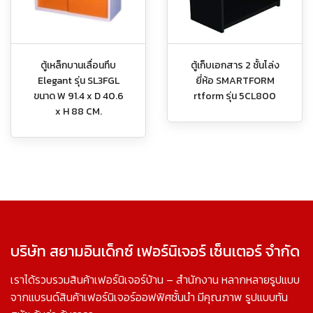
ตู้เหล็กบานเลื่อนทึบ
ตู้เก็บเอกสาร 2 ชั้นโล่ง
Elegant รุ่น SL3FGL
ยี่ห้อ SMARTFORM
ขนาด W 91.4 x D 40.6
rtform รุ่น 5CL800
x H 88 CM.
บริษัท สยามอินเด็กซ์ เฟอร์นิเจอร์ เซ็นเตอร์ จำกัด
เราได้รวบรวมสินค้าเฟอร์นิเจอร์บ้าน – สำนักงาน หลากหลายรูปแบบ
จากแบรนด์สินค้าเฟอร์นิเจอร์ออฟฟิศชั้นนำ มีคุณภาพ รูปแบบทัน