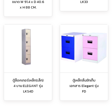
ขนาด W 91.4 x D 40.6
LK33
x H 88 CM.
ตู้ล็อคเกอร์เหล็ก(เล็ก)
ตู้เหล็กลิ้นชักเก็บ
4 บาน ELEGANT รุ่น
เอกสาร Elegant รุ่น
LKS4D
FD