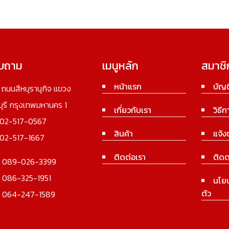
อบถาม
เมนูหลัก
สมาชิ
หน้าแรก
บัญช
3 ถนนสีหบุรานุกิจ แขวง
นบุรี กรุงเทพมหานคร 1
เกี่ยวกับเรา
วิธีก
02-517-0567
สินค้า
แจ้ง
02-517-1667
ติดต่อเรา
ติดต
:
089-026-3399
:
086-325-1951
นโย
ตัว
:
064-247-1589