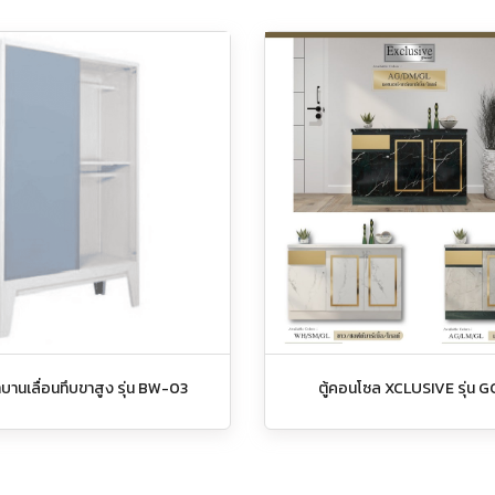
ผ้าบานเลื่อนทึบขาสูง รุ่น BW-03
ตู้คอนโซล XCLUSIVE รุ่น G