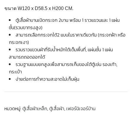
ขนาด W120 x D58.5 x H200 CM.
ตู้เสื้อผ้าบานเปิดกระจก 2บาน พร้อม 1 ราวแขวนและ 1 แผ่น
ชั้น(รวมขาทรงสูง)
สามารถเลือกกระจกได้2 แบบในราคาเดียวกัน (กระจกฝ้า หรือ
กระจกเงา)
รวมราวแขวนผ้าที่รับน้ำหนักได้เต็มพื้นที่, แผ่นชั้น 1 แผ่น
สามารถถอดออกได้
รวมฐานแบบยกสูงเพื่อสามารถเก็บของใต้ตู้เช่น รองเท้า,
กระเป๋า
ง่ายต่อการทำความสะอาดไม่เก็บฝุ่น
หมวดหมู่:
ตู้เสื้อผ้าเหล็ก
,
ตู้เสื้อผ้า
,
เฟอร์นิเจอร์บ้าน