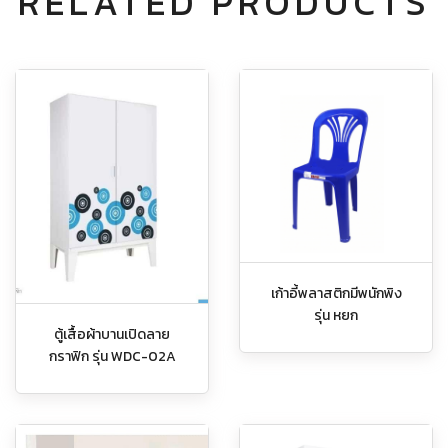
RELATED PRODUCTS
เก้าอี้พลาสติกมีพนักพิง
รุ่น หยก
ตู้เสื้อผ้าบานเปิดลาย
กราฟิก รุ่น WDC-02A