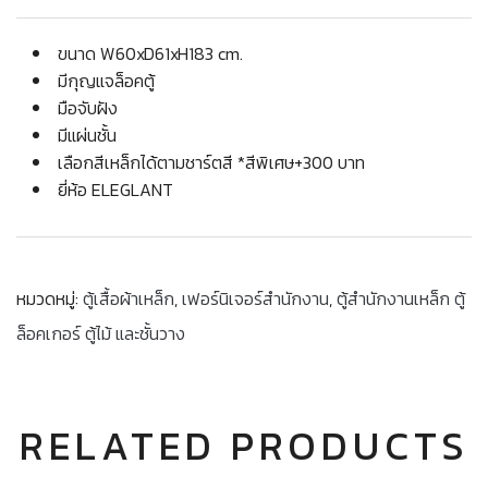
ขนาด W60xD61xH183 cm.
มีกุญแจล็อคตู้
มือจับฝัง
มีแผ่นชั้น
เลือกสีเหล็กได้ตามชาร์ตสี *สีพิเศษ+300 บาท
ยี่ห้อ ELEGLANT
หมวดหมู่:
ตู้เสื้อผ้าเหล็ก
,
เฟอร์นิเจอร์สำนักงาน
,
ตู้สำนักงานเหล็ก ตู้
ล็อคเกอร์ ตู้ไม้ และชั้นวาง
RELATED PRODUCTS