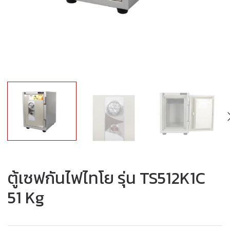
ตู้เซฟกันไฟไทโย รุ่น TS512K1C
51 Kg