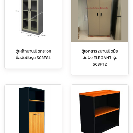
ตู้เหล็กบานเปิดกระจก
ตู้เอกสาร2บานเปิดมือ
มือจับฝังรุ่น SC3FGL
จับฝัง ELEGANT รุ่น
SC3FT2