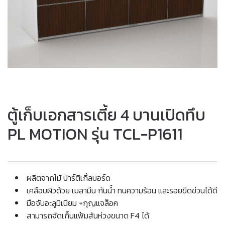
ตู้เก็บเอกสารเตี้ย 4 บานเปิดทึบ
PL MOTION รุ่น TCL-P1611
ผลิตจากไม้ ปาร์ติเกิ้ลบอร์ด
เคลือบผิวด้วย เมลามีน กันน้ำ ทนความร้อน และรอยขีดข่วนได้ดี
มือจับอะลูมิเนียม +กุญแจล็อค
สามารถจัดเก็บแฟ้มสันห่วงขนาด F4 ได้