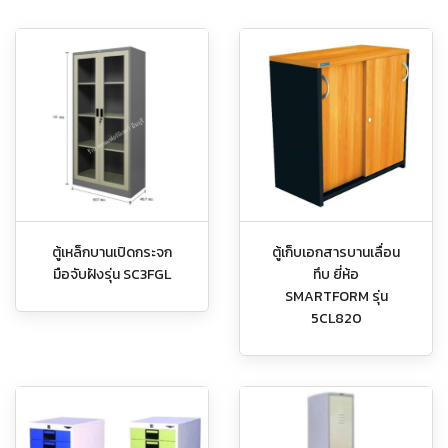
ตู้เหล็กบานเปิดกระจก
ตู้เก็บเอกสารบานเลื่อน
มือจับฝังรุ่น SC3FGL
ทึบ ยี่ห้อ
SMARTFORM รุ่น
5CL820