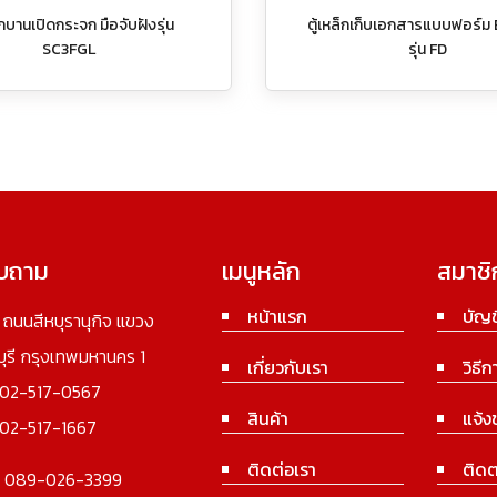
ล็กบานเปิดกระจก มือจับฝังรุ่น
ตู้เหล็กเก็บเอกสารแบบฟอร์ม
SC3FGL
รุ่น FD
อบถาม
เมนูหลัก
สมาชิ
หน้าแรก
บัญช
3 ถนนสีหบุรานุกิจ แขวง
นบุรี กรุงเทพมหานคร 1
เกี่ยวกับเรา
วิธีก
02-517-0567
สินค้า
แจ้ง
02-517-1667
ติดต่อเรา
ติดต
:
089-026-3399