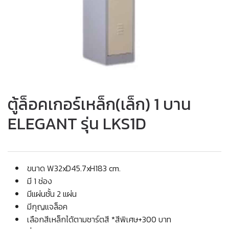
ตู้ล็อคเกอร์เหล็ก(เล็ก) 1 บาน
ELEGANT รุ่น LKS1D
ขนาด W32xD45.7xH183 cm.
มี 1 ช่อง
มีแผ่นชั้น 2 แผ่น
มีกุญแจล็อค
เลือกสีเหล็กได้ตามชาร์ตสี *สีพิเศษ+300 บาท