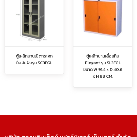
ตู้เหล็กบานเปิดกระจก
ตู้เหล็กบานเลื่อนทึบ
มือจับฝังรุ่น SC3FGL
Elegant รุ่น SL3FGL
ขนาด W 91.4 x D 40.6
x H 88 CM.