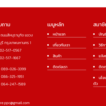
อบถาม
เมนูหลัก
สมาชิ
หน้าแรก
บัญช
3 ถนนสีหบุรานุกิจ แขวง
นบุรี กรุงเทพมหานคร 1
เกี่ยวกับเรา
วิธีก
02-517-0567
สินค้า
แจ้ง
02-517-1667
ติดต่อเรา
ติดต
:
089-026-3399
:
086-325-1951
นโย
ตัว
:
064-247-1589
ure.ppc@gmail.com