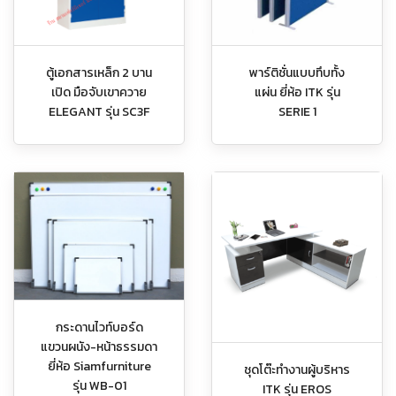
ตู้เอกสารเหล็ก 2 บาน
พาร์ติชั่นแบบทึบทั้ง
เปิด มือจับเขาควาย
แผ่น ยี่ห้อ ITK รุ่น
ELEGANT รุ่น SC3F
SERIE 1
กระดานไวท์บอร์ด
แขวนผนัง-หน้าธรรมดา
ยี่ห้อ Siamfurniture
ชุดโต๊ะทำงานผู้บริหาร
รุ่น WB-01
ITK รุ่น EROS