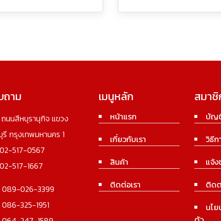
อบถาม
เมนูหลัก
สมาชิ
หน้าแรก
บัญช
3 ถนนสีหบุรานุกิจ แขวง
นบุรี กรุงเทพมหานคร 1
เกี่ยวกับเรา
วิธีก
02-517-0567
สินค้า
แจ้ง
02-517-1667
ติดต่อเรา
ติดต
:
089-026-3399
:
086-325-1951
นโย
ตัว
:
064-247-1589