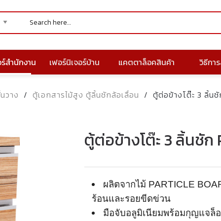
อร์สำนักงาน
เฟอร์นิเจอร์บ้าน
แคตตาล็อคสินค้า
วิธีการส
ั้นวาง
/
ตู้เอกสารไม้สูง ตู้ลิ้นชักล้อเลื่อน
/
ตู้ต่อข้างโต๊ะ 3 ล
ตู้ต่อข้างโต๊ะ 3 ลิ้
ผลิตจากไม้
PARTICLE BOA
ร้อนและรอยขีดข่วน
มือจับอลูมิเนียมพร้อมกุญแจล็