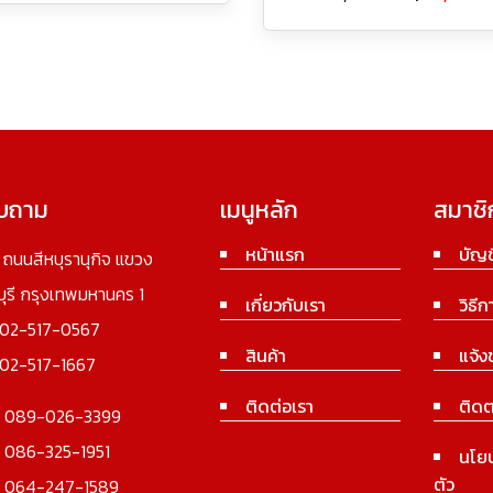
อบถาม
เมนูหลัก
สมาชิ
หน้าแรก
บัญช
3 ถนนสีหบุรานุกิจ แขวง
นบุรี กรุงเทพมหานคร 1
เกี่ยวกับเรา
วิธีก
02-517-0567
สินค้า
แจ้ง
02-517-1667
ติดต่อเรา
ติดต
:
089-026-3399
:
086-325-1951
นโย
ตัว
:
064-247-1589