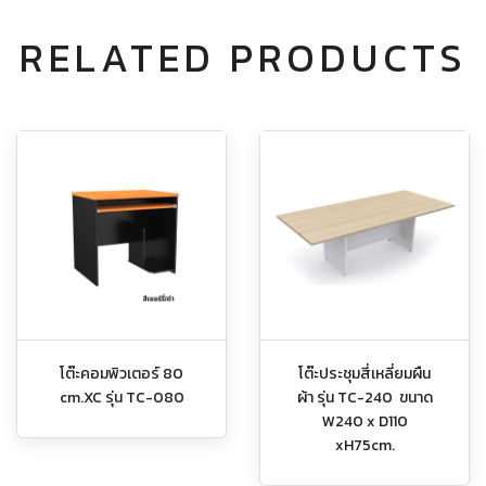
RELATED PRODUCTS
โต๊ะคอมพิวเตอร์ 80
โต๊ะประชุมสี่เหลี่ยมผืน
cm.XC รุ่น TC-080
ผ้า รุ่น TC-240 ขนาด
W240 x D110
xH75cm.