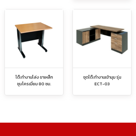
โต๊ะทำงานโล่ง ขาเหล็ก
ชุดโต๊ะทำงานเข้ามุม รุ่น
ชุบโครเมี่ยม 80 ซม.
ECT-03