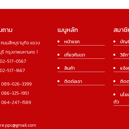
อบถาม
เมนูหลัก
สมาชิ
หน้าแรก
บัญช
3 ถนนสีหบุรานุกิจ แขวง
นบุรี กรุงเทพมหานคร 1
เกี่ยวกับเรา
วิธีก
02-517-0567
สินค้า
แจ้ง
02-517-1667
ติดต่อเรา
ติดต
:
089-026-3399
:
086-325-1951
นโย
ตัว
:
064-247-1589
ure.ppc@gmail.com