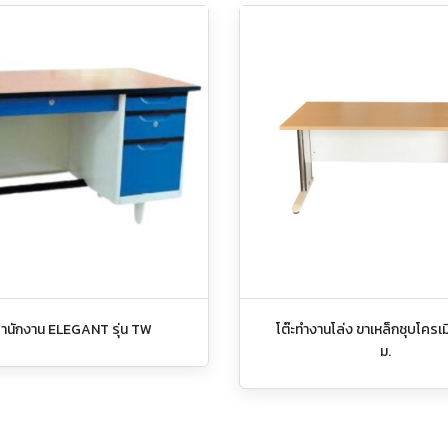
สำนักงาน ELEGANT รุ่น TW
โต๊ะทำงานโล่ง ขาเหล็กชุบโครเม
ม.