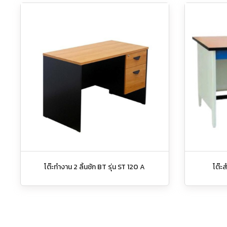
โต๊ะทำงาน 2 ลิ้นชัก BT รุ่น ST 120 A
โต๊ะ