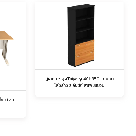
ตู้เอกสารสูงTaiyo รุ่น4CH950 แบบบน
โล่งล่าง 2 ลิ้นชักใส่แฟ้มแขวน
ี่ยม 1.20