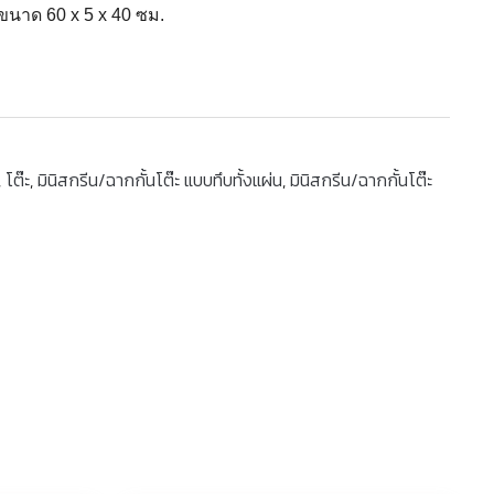
 ขนาด 60 x 5 x 40 ซม.
,
โต๊ะ
,
มินิสกรีน/ฉากกั้นโต๊ะ แบบทึบทั้งแผ่น
,
มินิสกรีน/ฉากกั้นโต๊ะ