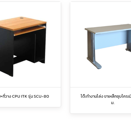
ม+ที่วาง CPU ITK รุ่น SCU-80
โต๊ะทำงานโล่ง ขาเหล็กชุบโครเม
ม.