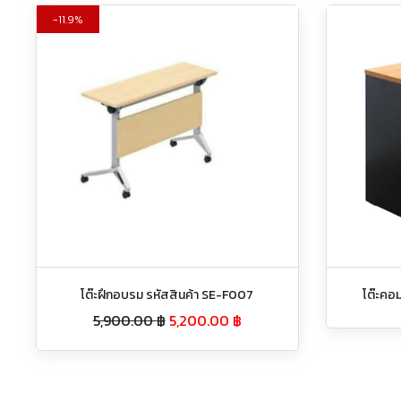
11.9%
โต๊ะฝึกอบรม รหัสสินค้า SE-F007
โต๊ะคอ
5,900.00
฿
5,200.00
฿