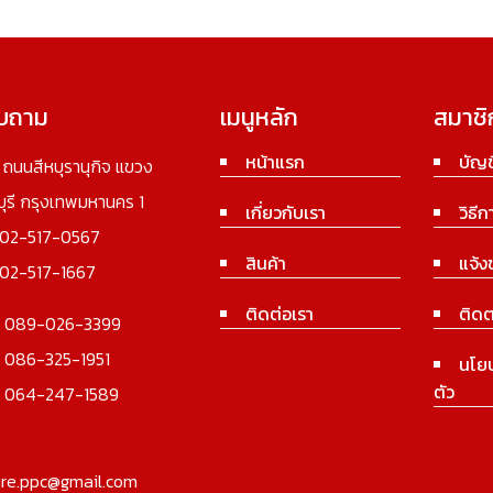
อบถาม
เมนูหลัก
สมาชิ
หน้าแรก
บัญช
3 ถนนสีหบุรานุกิจ แขวง
นบุรี กรุงเทพมหานคร 1
เกี่ยวกับเรา
วิธีก
02-517-0567
สินค้า
แจ้ง
02-517-1667
ติดต่อเรา
ติดต
:
089-026-3399
:
086-325-1951
นโย
ตัว
:
064-247-1589
ure.ppc@gmail.com