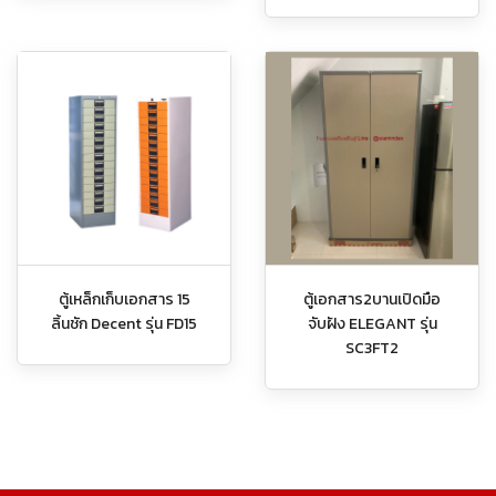
ตู้เหล็กเก็บเอกสาร 15
ตู้เอกสาร2บานเปิดมือ
ลิ้นชัก Decent รุ่น FD15
จับฝัง ELEGANT รุ่น
SC3FT2