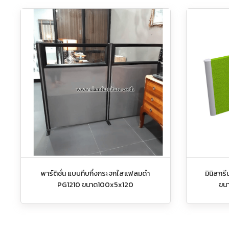
พาร์ติชั่น แบบทึบกึ่งกระจกใสแฟลมดำ
มินิสกร
PG1210 ขนาด100x5x120
ขน