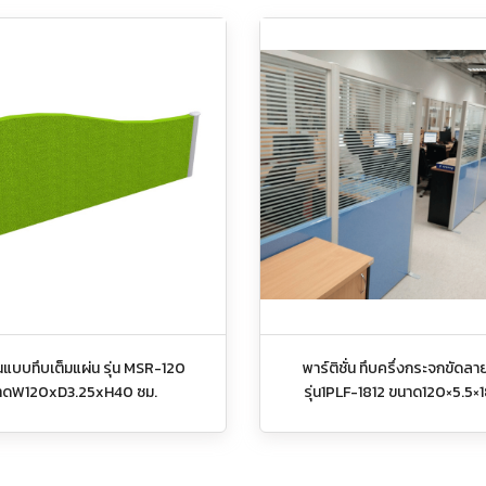
ีนแบบทึบเต็มแผ่น รุ่น MSR-120
พาร์ติชั่น ทึบครึ่งกระจกขัดล
าดW120xD3.25xH40 ซม.
รุ่น1PLF-1812 ขนาด120×5.5×