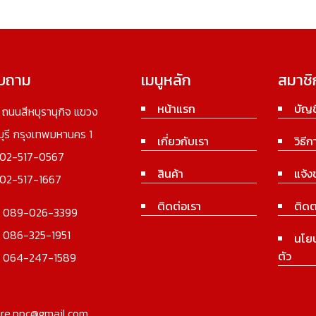
อบถาม
เมนูหลัก
สมาชิ
หน้าแรก
บัญช
3 ถนนสีหบุรานุกิจ แขวง
นบุรี กรุงเทพมหานคร 1
เกี่ยวกับเรา
วิธีก
02-517-0567
สินค้า
แจ้ง
02-517-1667
ติดต่อเรา
ติดต
:
089-026-3399
:
086-325-1951
นโย
ตัว
:
064-247-1589
ure.ppc@gmail.com