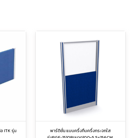
้อ ITK รุ่น
พาร์ติชั่น แบบครึ่งทึบครึ่งกระจกใส
รุ่นPGF-1510Bขนาด100×5.5x156CM.