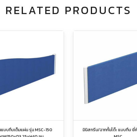
RELATED PRODUCTS
ีนแบบทึบเต็มแผ่น รุ่น MSC-150
มินิสกรีน/ฉากกั้นโต๊ะ แบบทึบ ยี่ห
าดW150xD3.25xH40 ซม.
MSC