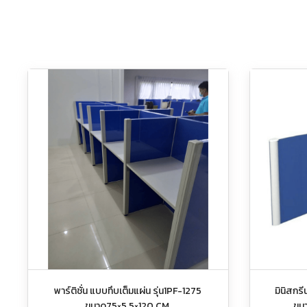
พาร์ติชั่น แบบทึบเต็มแผ่น รุ่น1PF-1275
มินิสกร
ขนาด75×5.5×120 CM.
ขน