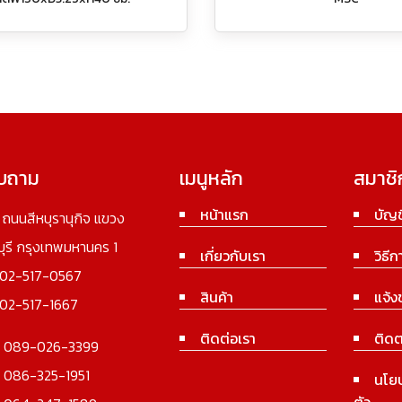
อบถาม
เมนูหลัก
สมาชิ
หน้าแรก
บัญช
3 ถนนสีหบุรานุกิจ แขวง
นบุรี กรุงเทพมหานคร 1
เกี่ยวกับเรา
วิธีก
02-517-0567
สินค้า
แจ้ง
02-517-1667
ติดต่อเรา
ติดต
:
089-026-3399
:
086-325-1951
นโย
ตัว