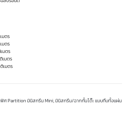
รีนสีบรอนด์
ิเมตร
ิเมตร
ติเมตร
นติเมตร
นติเมตร
ิศ Partition มินิสกรีน Mini
,
มินิสกรีน/ฉากกั้นโต๊ะ แบบทึบทั้งแผ่น