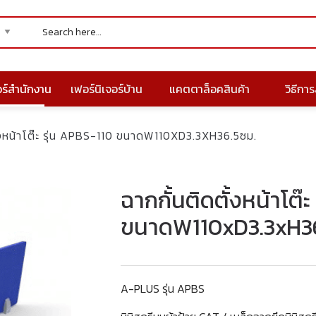
อร์สำนักงาน
เฟอร์นิเจอร์บ้าน
แคตตาล็อคสินค้า
วิธีการส
ั้งหน้าโต๊ะ รุ่น APBS-110 ขนาดW110XD3.3XH36.5ซม.
ฉากกั้นติดตั้งหน้าโต๊ะ
ขนาดW110xD3.3xH36
A-PLUS รุ่น APBS