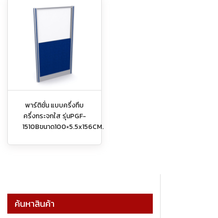
พาร์ติชั่น แบบครึ่งทึบ
ครึ่งกระจกใส รุ่นPGF-
1510Bขนาด100×5.5x156CM.
ค้นหาสินค้า